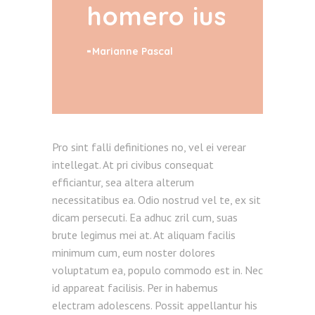
homero ius
Marianne Pascal
Pro sint falli definitiones no, vel ei verear
intellegat. At pri civibus consequat
efficiantur, sea altera alterum
necessitatibus ea. Odio nostrud vel te, ex sit
dicam persecuti. Ea adhuc zril cum, suas
brute legimus mei at. At aliquam facilis
minimum cum, eum noster dolores
voluptatum ea, populo commodo est in. Nec
id appareat facilisis. Per in habemus
electram adolescens. Possit appellantur his