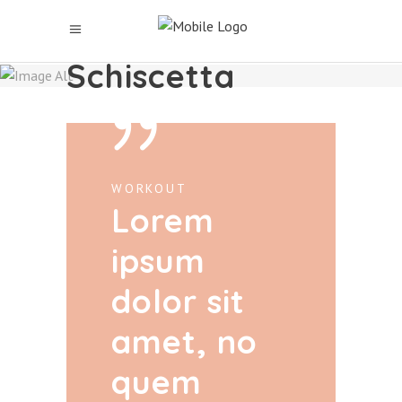
Schiscetta
WORKOUT
Lorem
ipsum
dolor sit
amet, no
quem