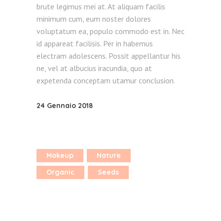
brute legimus mei at. At aliquam facilis
minimum cum, eum noster dolores
voluptatum ea, populo commodo est in. Nec
id appareat facilisis. Per in habemus
electram adolescens. Possit appellantur his
ne, vel at albucius iracundia, quo at
expetenda conceptam utamur conclusion.
24 Gennaio 2018
Makeup
Nature
Organic
Seeds