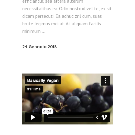
efficiantur, sea altera alterum
necessitatibus ea. Odio nostrud vel te, ex sit
dicam persecuti. Ea adhuc zril cum, suas
brute legimus mei at. At aliquam facilis
minimum
24 Gennaio 2018