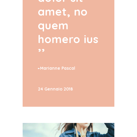
amet, no
quem
homero ius
Marianne Pascal
24 Gennaio 2018