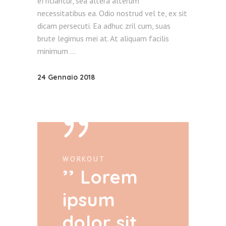
efficiantur, sea altera alterum
necessitatibus ea. Odio nostrud vel te, ex sit
dicam persecuti. Ea adhuc zril cum, suas
brute legimus mei at. At aliquam facilis
minimum
24 Gennaio 2018
WORKOUT
Lorem
ipsum
dolor sit