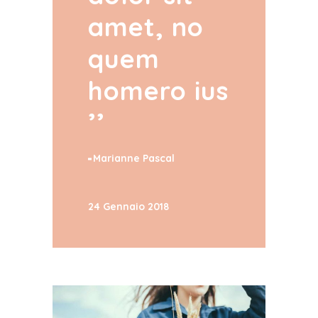
amet, no
quem
homero ius
Marianne Pascal
24 Gennaio 2018