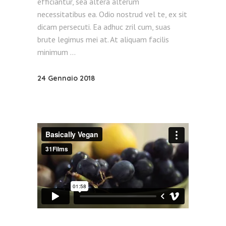
efficiantur, sea altera alterum
necessitatibus ea. Odio nostrud vel te, ex sit
dicam persecuti. Ea adhuc zril cum, suas
brute legimus mei at. At aliquam facilis
minimum
24 Gennaio 2018