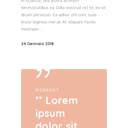
efficiantur, sea altera alterum
necessitatibus ea. Odio nostrud vel te, ex sit
dicam persecuti. Ea adhuc zril cum, suas
brute legimus mei at. At aliquam facilis
minimum
24 Gennaio 2018
WORKOUT
Lorem
ipsum
dolor sit