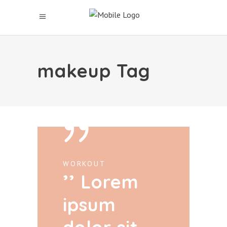
makeup Tag
WORKOUT
Lorem
ipsum