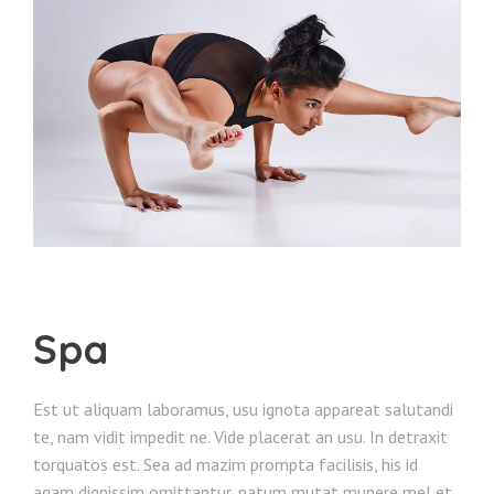
Spa
Est ut aliquam laboramus, usu ignota appareat salutandi
te, nam vidit impedit ne. Vide placerat an usu. In detraxit
torquatos est. Sea ad mazim prompta facilisis, his id
agam dignissim omittantur, natum mutat munere mel et.